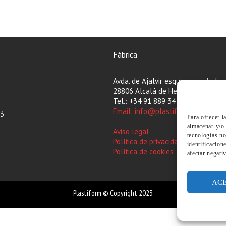
Fábrica
Avda. de Ajalvir esquina con Avda.
28806 Alcalá de Henares – Madrid
Tel.: +34 91 889 34 65
Email: info@plastiform.es
13
Para ofrecer l
almacenar y/o 
Aviso legal
tecnologías n
Política de privacidad
identificacion
Política de cookies
afectar negati
AC
Plastiform © Copyright 2023