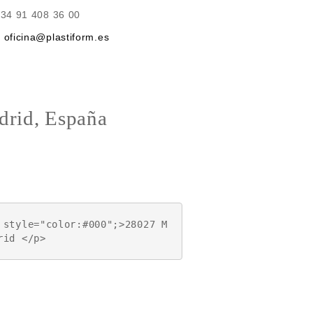
 +34 91 408 36 00
:
oficina@plastiform.es
rid, España
 style="color:#000";>28027 M
rid </p>