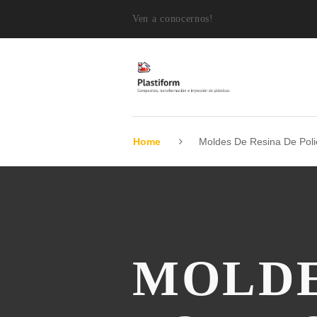
Ven a conocernos!
Home
Moldes De Resina De Polie
MOLDE