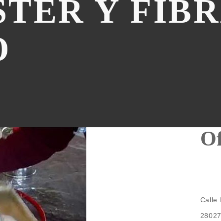
STER Y FIBR
O
Of
Calle
28027